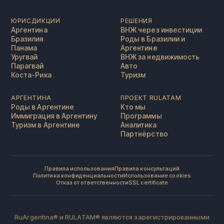
ЮРИСДИКЦИИ
РЕШЕНИЯ
Аргентина
ВНЖ через инвестиции
Бразилия
Роды в Бразилии и
Панама
Аргентине
Уругвай
ВНЖ за недвижимость
Парагвай
Авто
Коста-Рика
Туризм
АРГЕНТИНА
ПРОЕКТ RULATAM
Роды в Аргентине
Кто мы
Иммиграция в Аргентину
Программы
Туризм в Аргентине
Аналитика
Партнёрство
Правила использования
Правила консультаций
Политика конфиденциальности
Использование cookies
Отказ от ответственности
SSL certificate
RuArgentina® и RULATAM® являются зарегистрированными