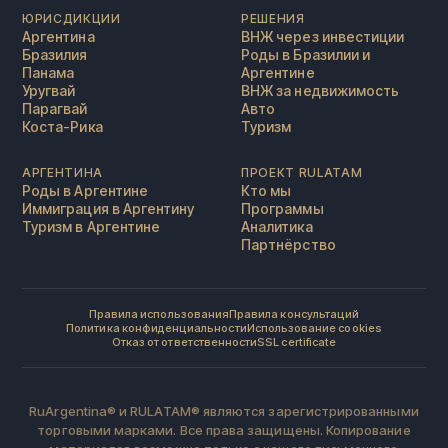
ЮРИСДИКЦИИ
РЕШЕНИЯ
Аргентина
ВНЖ через инвестиции
Бразилия
Роды в Бразилии и
Панама
Аргентине
Уругвай
ВНЖ за недвижимость
Парагвай
Авто
Коста-Рика
Туризм
АРГЕНТИНА
ПРОЕКТ RULATAM
Роды в Аргентине
Кто мы
Иммиграция в Аргентину
Программы
Туризм в Аргентине
Аналитика
Партнёрство
Правила использования
Правила консультаций
Политика конфиденциальности
Использование cookies
Отказ от ответственности
SSL certificate
RuArgentina® и RULATAM® являются зарегистрированными
торговыми марками. Все права защищены. Копирование