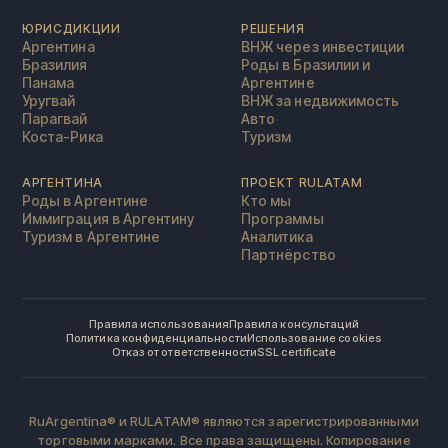
ЮРИСДИКЦИИ
РЕШЕНИЯ
Аргентина
ВНЖ через инвестиции
Бразилия
Роды в Бразилии и
Панама
Аргентине
Уругвай
ВНЖ за недвижимость
Парагвай
Авто
Коста-Рика
Туризм
АРГЕНТИНА
ПРОЕКТ RULATAM
Роды в Аргентине
Кто мы
Иммиграция в Аргентину
Программы
Туризм в Аргентине
Аналитика
Партнёрство
Правила использования
Правила консультаций
Политика конфиденциальности
Использование cookies
Отказ от ответственности
SSL certificate
RuArgentina® и RULATAM® являются зарегистрированными
торговыми марками. Все права защищены. Копирование