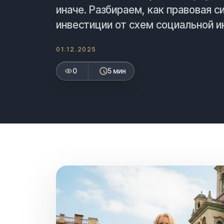
иначе. Разбираем, как правовая 
инвестиции от схем социальной и
0
01.12.2025
0
0
0
5 мин