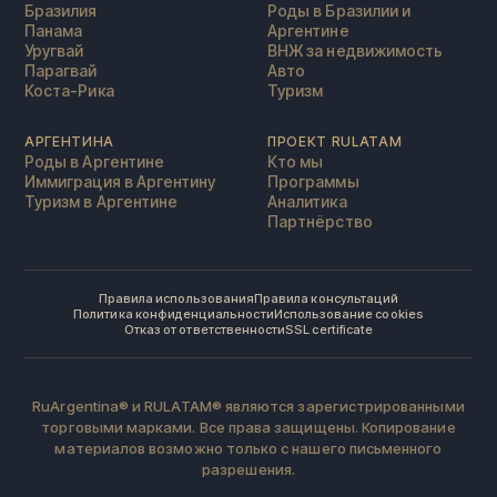
Бразилия
Роды в Бразилии и
Панама
Аргентине
Уругвай
ВНЖ за недвижимость
Парагвай
Авто
Коста-Рика
Туризм
АРГЕНТИНА
ПРОЕКТ RULATAM
Роды в Аргентине
Кто мы
Иммиграция в Аргентину
Программы
Туризм в Аргентине
Аналитика
Партнёрство
Правила использования
Правила консультаций
Политика конфиденциальности
Использование cookies
Отказ от ответственности
SSL certificate
RuArgentina® и RULATAM® являются зарегистрированными
торговыми марками. Все права защищены. Копирование
материалов возможно только с нашего письменного
разрешения.